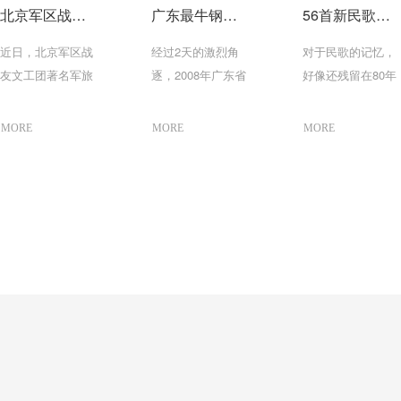
北京军区战友文工团歌手张迈新作频出
广东最牛钢琴调律师陈丽获劳动奖章
56首新民歌亮相掀热潮 让流行音乐看到了希望
近日，北京军区战
经过2天的激烈角
对于民歌的记忆，
友文工团著名军旅
逐，2008年广东省
好像还残留在80年
流行歌曲演唱家张
钢琴调律职业技能
代黑白片电影时
迈向部队官兵和社
竞赛于近日在广州
代，影片《五朵金
MORE
MORE
MORE
会奉献出两部新作
落下帷幕。本次
花》中的对唱，
——日记体处女作
2008年广东省钢琴
《乌苏里船歌》、
《为爱而歌》和士
调律职业技能竞赛
《谁不说俺家乡
兵原生态音乐新专
既是作为2008年全
好》，还有脍炙人
辑《士兵宝贝》。
国钢琴调律职业技
口的《茉莉花》、
能竞赛北京、上
《浏阳河》、《康
海、广东三大分赛
定情歌》，都给我
区之一，同时更是
留下了极为深刻的
广东省近十多年来
印象。
举办的首次全省性
的钢琴调律职业技
能竞赛。