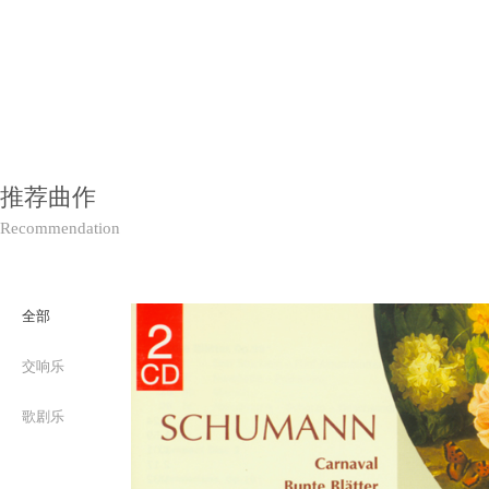
推荐曲作
Recommendation
全部
交响乐
歌剧乐