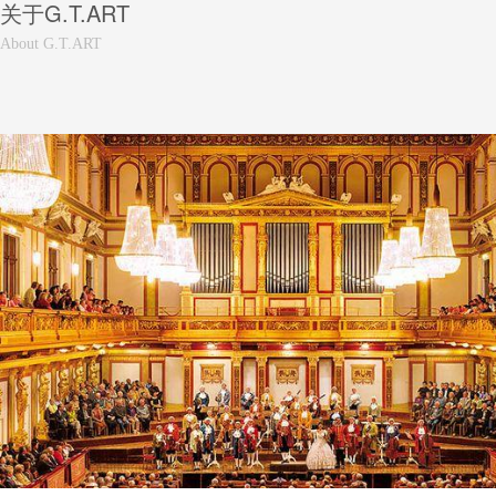
关于G.T.ART
About G.T.ART